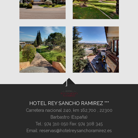
HOTEL REY SANCHO RAMIREZ
Carretera nacional 240, km 162,700 ,
22300
Barbastro (
España
)
Tel.:
974 310 050
Fax: 974 308 345
Email:
reservas@hotelreysanchoramirez.es